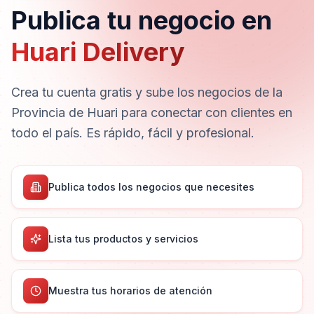
fácilmente a restaurantes, comercios y principales puntos
Publica tu negocio en
de interés de la ciudad. En Hostal Huagancu combinamos
comodidad, calidad y atención para ofrecerte el mejor
Huari Delivery
servicio de hospedaje en Huari. Cada detalle ha sido
pensado para que disfrutes de una estadía placentera,
con la confianza y tranquilidad que mereces. Tu confort
Crea tu cuenta gratis y sube los negocios de la
es nuestra prioridad y nuestro objetivo es hacer de tu
visita una experiencia única e inolvidable.
Provincia de Huari para conectar con clientes en
todo el país. Es rápido, fácil y profesional.
Publica todos los negocios que necesites
Lista tus productos y servicios
Muestra tus horarios de atención