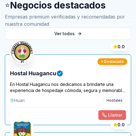
Negocios destacados
⭐
Empresas premium verificadas y recomendadas por
nuestra comunidad
Ver todos
0.0
⭐ Destacado
Hostal Huagancu
En Hostal Huagancu nos dedicamos a brindarte una
experiencia de hospedaje cómoda, segura y memorable
en el corazón de Huari. Nuestro compromiso es
Huari
Hostales
ofrecerte un ambiente acogedor donde puedas
descansar con total tranquilidad, ya sea que viajes por
turismo, trabajo o descanso. Contamos con habitaciones
Llamar
confortables equipadas con WiFi gratuito de alta
0.0
velocidad , TV por cable y agua caliente las 24 horas ,
pensadas para que te sientas como en casa desde el