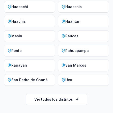
Huacachi
Huacchis
Huachis
Huántar
Masín
Paucas
Ponto
Rahuapampa
Rapayán
San Marcos
San Pedro de Chaná
Uco
Ver todos los distritos