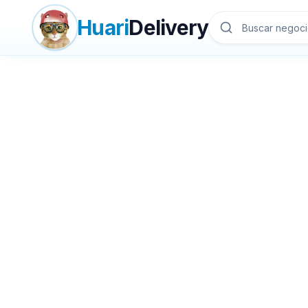
Huari
Delivery