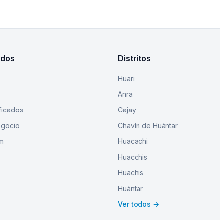
idos
Distritos
Huari
Anra
ficados
Cajay
egocio
Chavín de Huántar
um
Huacachi
Huacchis
Huachis
Huántar
Ver todos →