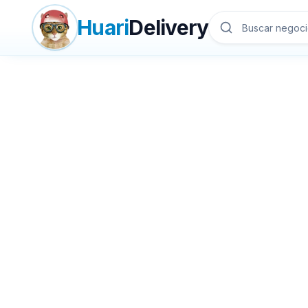
Huari
Delivery